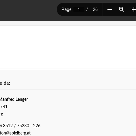
e da:
Manfred Lenger
1/B1
rg
0) 3512 / 75230 - 226
ion@spielberg.at