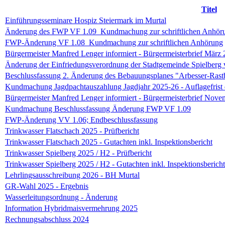
Titel
Einführungsseminare Hospiz Steiermark im Murtal
Änderung des FWP VF 1.09_Kundmachung zur schriftlichen Anhör
FWP-Änderung VF 1.08_Kundmachung zur schriftlichen Anhörung
Bürgermeister Manfred Lenger informiert - Bürgermeisterbrief März
Änderung der Einfriedungsverordnung der Stadtgemeinde Spielberg
Beschlussfassung 2. Änderung des Bebauungsplanes "Arbesser-Rast
Kundmachung Jagdpachtauszahlung Jagdjahr 2025-26 - Auflagefrist 
Bürgermeister Manfred Lenger informiert - Bürgermeisterbrief Nov
Kundmachung Beschlussfassung Änderung FWP VF 1.09
FWP-Änderung VV 1.06; Endbeschlussfassung
Trinkwasser Flatschach 2025 - Prüfbericht
Trinkwasser Flatschach 2025 - Gutachten inkl. Inspektionsbericht
Trinkwasser Spielberg 2025 / H2 - Prüfbericht
Trinkwasser Spielberg 2025 / H2 - Gutachten inkl. Inspektionsbericht
Lehrlingsausschreibung 2026 - BH Murtal
GR-Wahl 2025 - Ergebnis
Wasserleitungsordnung - Änderung
Information Hybridmaisvermehrung 2025
Rechnungsabschluss 2024