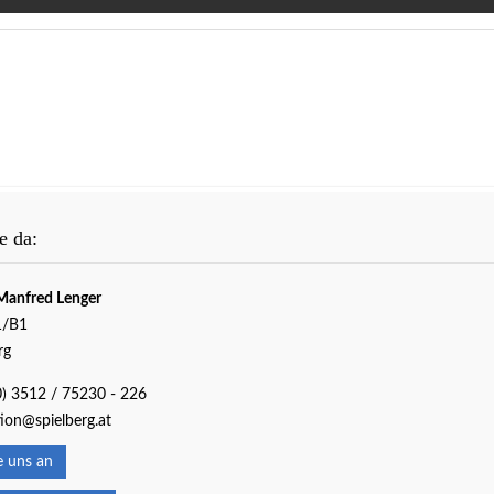
e da:
Manfred Lenger
1/B1
rg
0) 3512 / 75230 - 226
ion@spielberg.at
 uns an