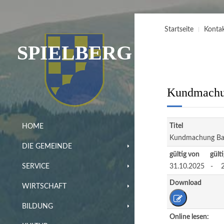
Startseite
Konta
SPIELBERG
Kundmachun
Titel
HOME
Kundmachung Bau
DIE GEMEINDE
gültig von gülti
31.10.2025 - 2
SERVICE
Download
WIRTSCHAFT
BILDUNG
Online lesen: