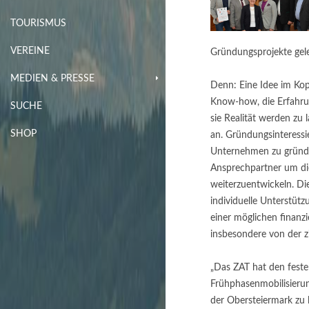
TOURISMUS
VEREINE
Gründungsprojekte gel
MEDIEN & PRESSE
Denn: Eine Idee im Kopf
Know-how, die Erfahru
SUCHE
sie Realität werden zu 
SHOP
an. Gründungsinteressi
Unternehmen zu gründe
Ansprechpartner um di
weiterzuentwickeln. Di
individuelle Unterstütz
einer möglichen finanz
insbesondere von der zi
„Das ZAT hat den festen
Frühphasenmobilisierun
der Obersteiermark zu l