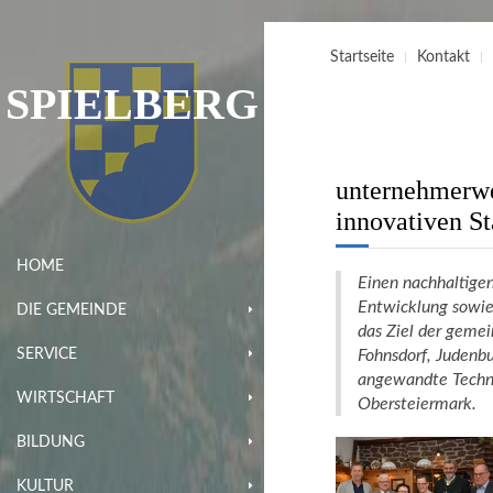
Startseite
Kontakt
SPIELBERG
unternehmerwe
innovativen St
HOME
Einen nachhaltigen 
Entwicklung sowie 
DIE GEMEINDE
das Ziel der geme
SERVICE
Fohnsdorf, Judenb
angewandte Techno
WIRTSCHAFT
Obersteiermark.
BILDUNG
KULTUR