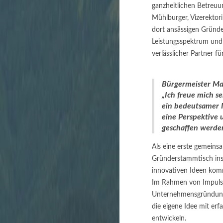
ganzheitlichen Betreu
Mühlburger, Vizerektor
dort ansässigen Gründ
Leistungsspektrum und
verlässlicher Partner f
Bürgermeister Ma
„Ich freue mich s
ein bedeutsamer I
eine Perspektive 
geschaffen werde
Als eine erste gemeinsa
Gründerstammtisch ins 
innovativen Ideen komm
Im Rahmen von Impulsvo
Unternehmensgründung 
die eigene Idee mit erf
entwickeln.