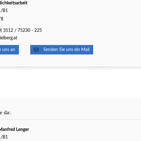
lichkeitsarbeit
1/B1
rg
(0) 3512 / 75230 - 225
elberg.at
 uns an
Senden Sie uns ein Mail
e da:
Manfred Lenger
1/B1