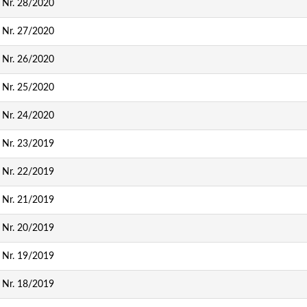
- Nr. 28/2020
- Nr. 27/2020
- Nr. 26/2020
- Nr. 25/2020
- Nr. 24/2020
- Nr. 23/2019
- Nr. 22/2019
- Nr. 21/2019
- Nr. 20/2019
- Nr. 19/2019
- Nr. 18/2019