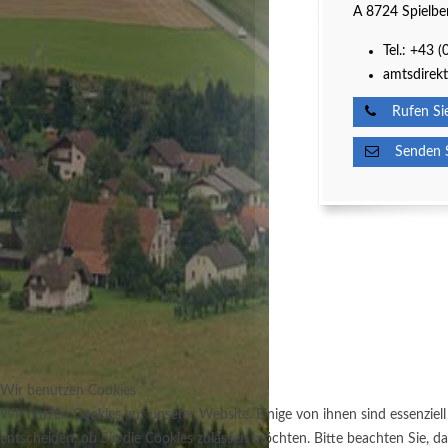
A 8724 Spielbe
Tel.:
+43 (
amtsdirekt
Rufen Sie
Senden Si
Wir benutzen Cookies
Wir nutzen Cookies auf unserer Website. Einige von ihnen sind essenziell
entscheiden, ob Sie die Cookies zulassen möchten. Bitte beachten Sie, da