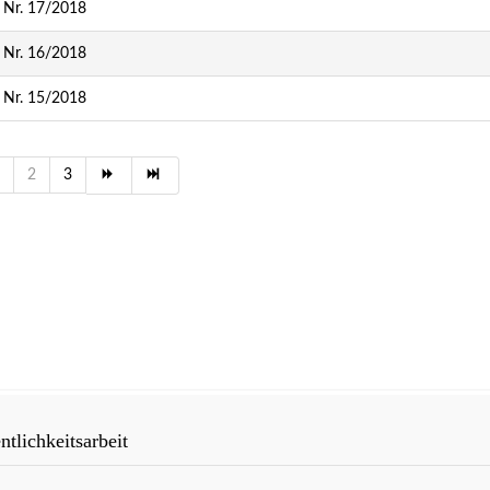
- Nr. 17/2018
- Nr. 16/2018
- Nr. 15/2018
2
3
tlichkeitsarbeit