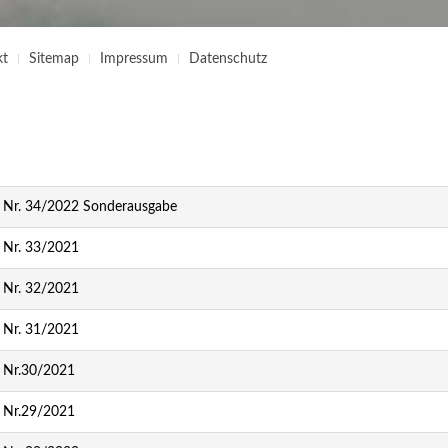
kt
Sitemap
Impressum
Datenschutz
- Nr. 34/2022 Sonderausgabe
- Nr. 33/2021
- Nr. 32/2021
- Nr. 31/2021
- Nr.30/2021
- Nr.29/2021