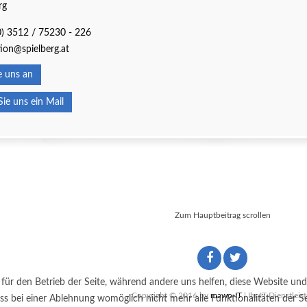
rg
0) 3512 / 75230 - 226
ion@spielberg.at
 uns an
e uns ein Mail
Zum Hauptbeitrag scrollen
 für den Betrieb der Seite, während andere uns helfen, diese Website und
Copyright © 2016 by
mawo-IT
| Ihr IT-Dienstleist
ss bei einer Ablehnung womöglich nicht mehr alle Funktionalitäten der Se