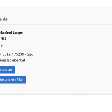
e da:
Manfred Lenger
1/B1
rg
0) 3512 / 75230 - 226
ion@spielberg.at
 uns an
e uns ein Mail