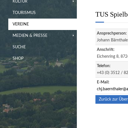
KULTUR
TUS Spielb
TOURISMUS
VEREINE
Ansprechperson:
MEDIEN & PRESSE
Johann Bärnthale
SUCHE
Anschrift:
Eichenring 8, 872
SHOP
Telefon:
+43 (0) 3512 / 8
E-Mail:
chj.baernthaler@a
Zurück zur Über