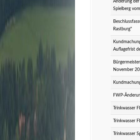
Änderung der
Spielberg vo
Beschlussfass
Rastburg"
Kundmachung 
Auflagefrist 
Bürgermeister
November 20
Kundmachung 
FWP-Änderung
Trinkwasser F
Trinkwasser F
Trinkwasser S