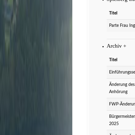
Titel
Parte Frau Ing
Archiv
+
Titel
Einführungsse
Änderung des
Anhörung
FWP-Änderung
Bürgermeister
2025