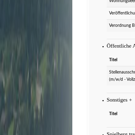
Wohnungslee
Veröffentlich
Verordnung B
Öffentliche
Veranstaltungen
D
Titel
Stellenaussch
(m/w/d - Vollz
Sonstiges
+
Titel
Spielberg tr