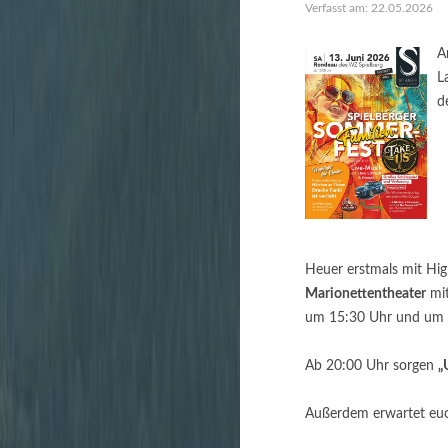
Verfasst am: 22.05.2026
A
L
d
Heuer erstmals mit High
Marionettentheater
mit
um 15:30 Uhr und um 
Ab 20:00 Uhr sorgen
„
Außerdem erwartet euch