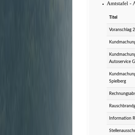
Amtstafel - 
Titel
Voranschlag 
Kundmachung 
Kundmachung 
Autoservice 
Kundmachung 
Spielberg
Rechnungsabs
Rauschbrandg
Information 
Stellenaussch