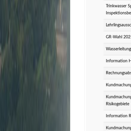
Trinkwasser S
Inspektionsbe
Lehrlingsauss
GR-Wahl 2025
Wasserleitun
Information 
Rechnungsabs
Kundmachung z
Kundmachung z
Risikogebiete
Information R
Kundmachung 