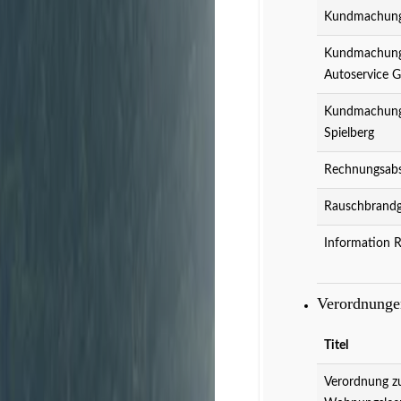
Kundmachung 
Kundmachung 
Autoservice 
Kundmachung 
Spielberg
Rechnungsabs
Rauschbrandg
Information 
Verordnung
Titel
Verordnung z