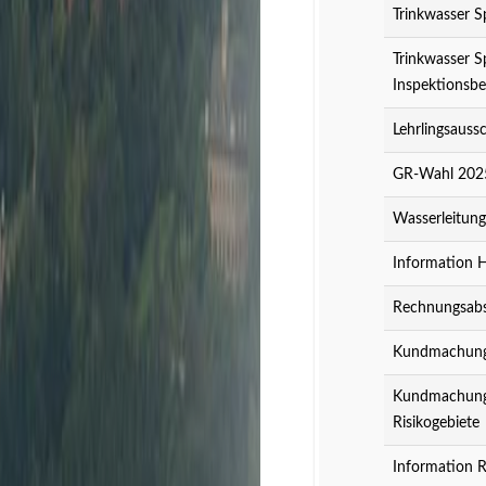
Trinkwasser S
Trinkwasser S
Inspektionsbe
Lehrlingsauss
GR-Wahl 2025
Wasserleitun
Information 
Rechnungsabs
Kundmachung z
Kundmachung z
Risikogebiete
Information R