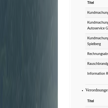
Titel
Kundmachung 
Kundmachung 
Autoservice 
Kundmachung 
Spielberg
Rechnungsabs
Rauschbrandg
Information 
Verordnung
Titel