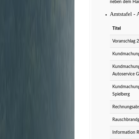
neben dem Hau
Amtstafel - 
Titel
Voranschlag 
Kundmachung 
Kundmachung 
Autoservice 
Kundmachung 
Spielberg
Rechnungsabs
Rauschbrandg
Information 