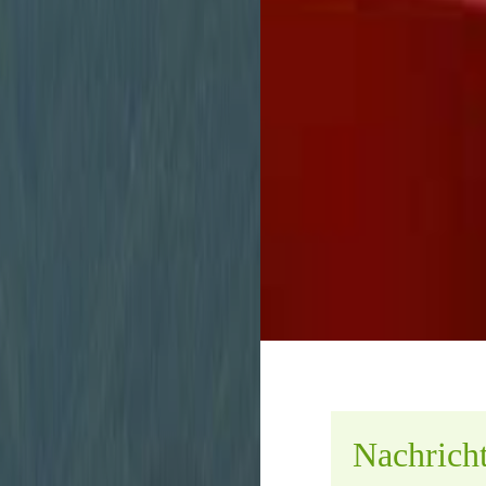
Stadtverwaltung
unbürokratisch zu 
Nachrich