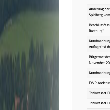
Änderung der
Spielberg vo
Beschlussfass
Rastburg"
Kundmachung 
Auflagefrist 
Bürgermeister
November 20
Kundmachung 
FWP-Änderung
Trinkwasser F
Trinkwasser F