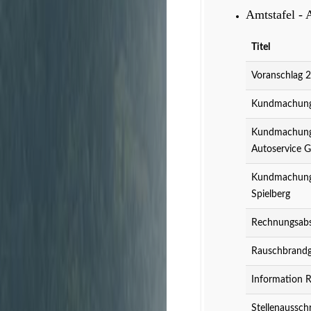
Amtstafel - 
Titel
Voranschlag 
Kundmachung 
Kundmachung 
Autoservice 
Kundmachung 
Spielberg
Rechnungsabs
Rauschbrandg
Information 
Stellenaussch