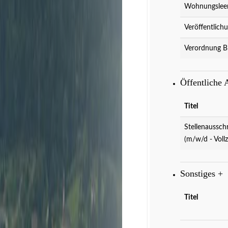
Wohnungslee
Veröffentlich
Verordnung B
Öffentliche
Titel
Stellenaussch
(m/w/d - Vollz
Sonstiges
+
Veranstaltun
Titel
einen Blic