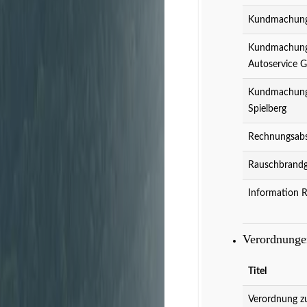
Kundmachung 
Kundmachung 
Autoservice 
Kundmachung 
Spielberg
Rechnungsabs
Rauschbrandg
Information 
Verordnung
Titel
Verordnung z