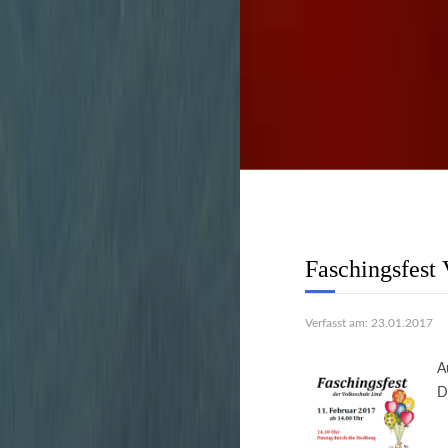
Stadtverwaltu
schnell und unbürokrati
Faschingsfest
Verfasst am: 23.01.2017
A
D