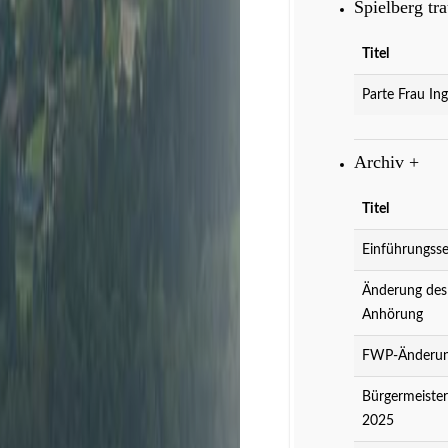
Spielberg tr
Titel
Parte Frau Ing
Archiv
+
Titel
Einführungsse
Änderung des
Anhörung
FWP-Änderung
Bürgermeister
2025