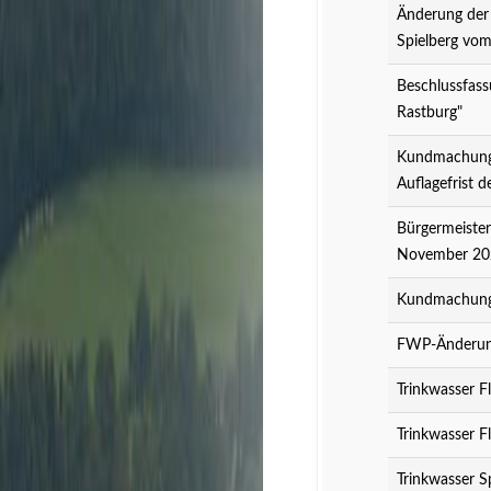
Änderung der
Spielberg vo
Beschlussfass
Rastburg"
Kundmachung 
Auflagefrist 
Bürgermeister
November 20
Kundmachung 
FWP-Änderung
Trinkwasser F
Trinkwasser F
Trinkwasser S