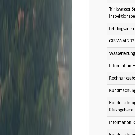
Trinkwasser S
Inspektionsbe
Lehrlingsauss
GR-Wahl 2025
Wasserleitun
Information 
Rechnungsabs
Kundmachung z
Kundmachung z
Risikogebiete
Information R