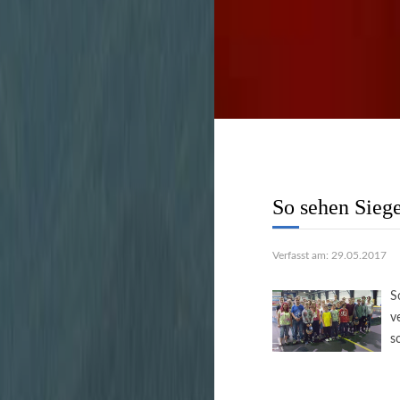
Stadtverwaltung
unbürokratisch zu 
So sehen Siege
Verfasst am: 29.05.2017
S
v
s