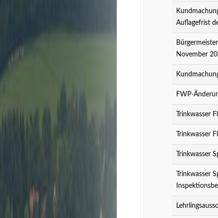
Kundmachung 
Auflagefrist 
Bürgermeister
November 20
Kundmachung 
FWP-Änderung
Trinkwasser F
Trinkwasser F
Trinkwasser S
Trinkwasser S
Inspektionsbe
Lehrlingsauss