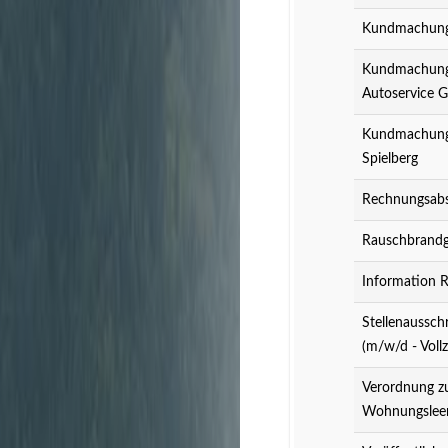
Kundmachung 
Kundmachung 
Autoservice 
Kundmachung 
Spielberg
Rechnungsabs
Rauschbrandg
Information 
Stellenaussch
(m/w/d - Vollz
Verordnung z
Wohnungslee