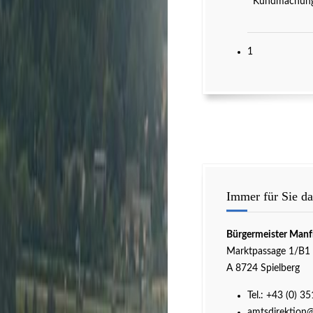
Kundmachung 
1
Immer für Sie da
Bürgermeister Manf
Marktpassage 1/B1
A 8724 Spielberg
Tel.:
+43 (0) 3
amtsdirektion@