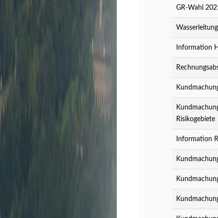
GR-Wahl 2025
Wasserleitun
Information 
Rechnungsabs
Kundmachung z
Kundmachung z
Risikogebiete
Information R
Kundmachung 
Kundmachung 
Kundmachung 