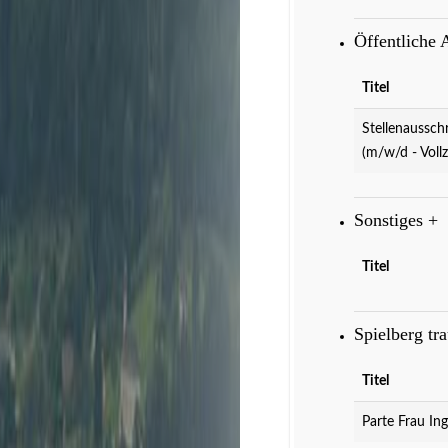
Öffentliche
Titel
Stellenaussch
(m/w/d - Vollz
Sonstiges
+
Titel
Veranstaltungen
D
Spielberg tr
Titel
Parte Frau Ing