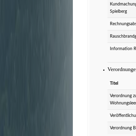
Kundmachung 
Spielberg
Rechnungsabs
Rauschbrandg
Information 
Verordnung
Titel
Verordnung z
Wohnungslee
Veröffentlich
Verordnung B