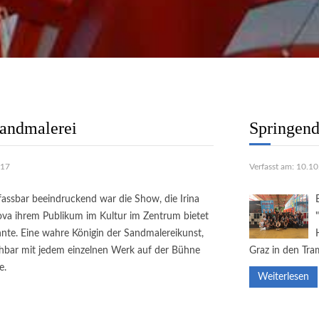
tung
Wir bemühen uns täglich alle
Anliegen schnell und
ch zu erledigen!
weiter..
Sandmalerei
Springend
017
Verfasst am: 10.1
assbar beeindruckend war die Show, die Irina
ova ihrem Publikum im Kultur im Zentrum bietet
nte. Eine wahre Königin der Sandmalereikunst,
ichbar mit jedem einzelnen Werk auf der Bühne
Graz in den Tr
e.
Weiterlesen