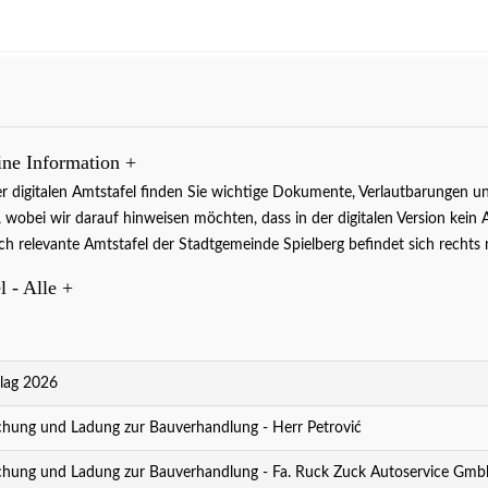
ine Information
+
gen
er digitalen Amtstafel finden Sie wichtige Dokumente, Verlautbarunge
Die aktuellen Veranstaltungen
 , wobei wir darauf hinweisen möchten, dass in der digitalen Version kein 
auf einen Blick.
weiter..
ich relevante Amtstafel der Stadtgemeinde Spielberg befindet sich rech
l - Alle
+
lag 2026
ung und Ladung zur Bauverhandlung - Herr Petrović
ung und Ladung zur Bauverhandlung - Fa. Ruck Zuck Autoservice Gmb