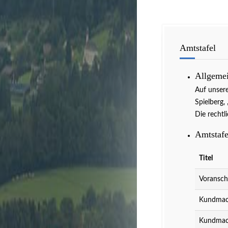
Amtstafel
Allgeme
Veranstaltun
Auf unser
Spielberg,
Die rechtl
Amtstafe
Titel
Voransch
Kundmach
Kundmach