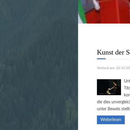
Stadtverwal
unbürokratis
Kunst der 
Verfasst am: 20.10.2
Unf
Tit
kon
die dies unvergle
unter Beweis stellt
Weiterlesen