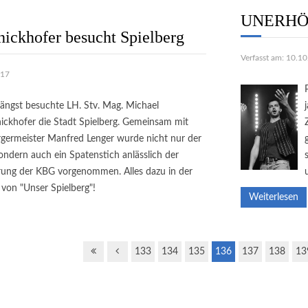
UNERHÖ
hickhofer besucht Spielberg
Verfasst am: 10.1
017
ängst besuchte LH. Stv. Mag. Michael
ickhofer die Stadt Spielberg. Gemeinsam mit
germeister Manfred Lenger wurde nicht nur der
ndern auch ein Spatenstich anlässlich der
rung der KBG vorgenommen. Alles dazu in der
von "Unser Spielberg"!
Weiterlesen
133
134
135
136
137
138
13