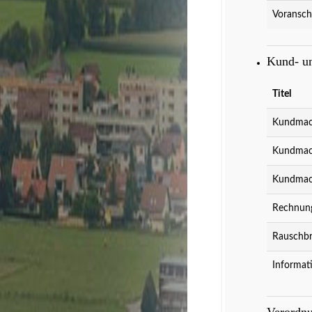
Voransch
Kund- u
Titel
Kundmach
Kundmach
Kultur
Spielberg is
Kundmach
Rechnung
Rauschbr
Informat
Verordn