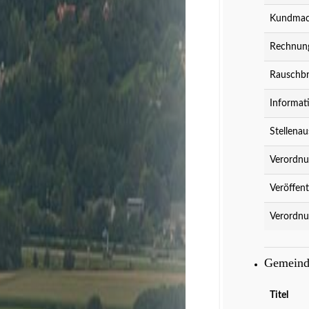
Kundmach
Rechnung
Rauschbr
Informat
Stellenau
Verordnu
Veröffent
Verordnu
Gemeind
Titel