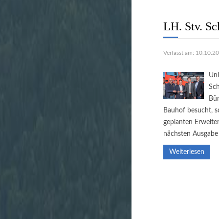
LH. Stv. Sc
Verfasst am: 10.10.2
Unl
Sch
Bür
Bauhof besucht, so
geplanten Erweite
nächsten Ausgabe 
Weiterlesen